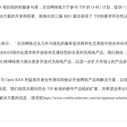
AN 项目组的积极参与者，京信网络致力于参与 TIP 的 O-RU 计划，提供一系列
解决方案的开发和部署。新推出的三频 RRU 最近获得了 TIP的要求符合性
表示：「京信网络过去几年与领先的服务提供商和生态系统中的合作伙伴在全
RAN现代化需求和开放前传互通转型的全系列无线电产品。我们相信，Ope
们将继续努力推出更多开放式无线电产品，以进一步扩大市场上的产品多
：「TIP 与 Open RAN 利益相关者合作测试和验证开放网络产品和解决方
熟度。我们很高兴看到符合 TIP 标准的硬件产品线的扩展，并希望业界
，请浏览https://www.comba-telecom.com/en/openran-soluti