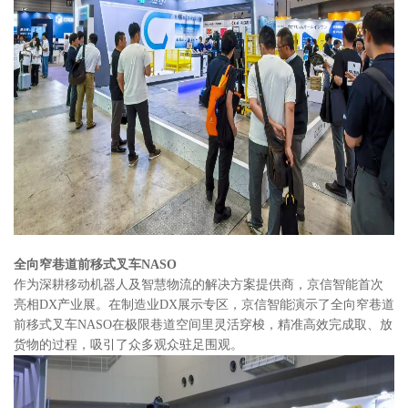
全向窄巷道前移式叉车NASO
作为深耕移动机器人及智慧物流的解决方案提供商，京信智能首次
亮相DX产业展。在制造业DX展示专区，京信智能演示了全向窄巷道
前移式叉车NASO在极限巷道空间里灵活穿梭，精准高效完成取、放
货物的过程，吸引了众多观众驻足围观。