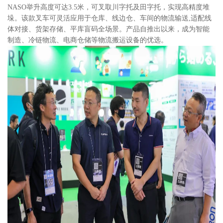
NASO举升高度可达3.5米，可叉取川字托及田字托，实现高精度堆
垛。该款叉车可灵活应用于仓库、线边仓、车间的物流输送,适配线
体对接、货架存储、平库盲码全场景。产品自推出以来，成为智能
制造、冷链物流、电商仓储等物流搬运设备的优选。