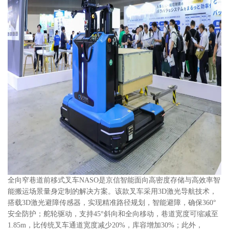
全向窄巷道前移式叉车NASO是京信智能面向高密度存储与高效率智
能搬运场景量身定制的解决方案。该款叉车采用3D激光导航技术，
搭载3D激光避障传感器，实现精准路径规划，智能避障，确保360°
安全防护；舵轮驱动，支持45°斜向和全向移动，巷道宽度可缩减至
1.85m，比传统叉车通道宽度减少20%，库容增加30%；此外，