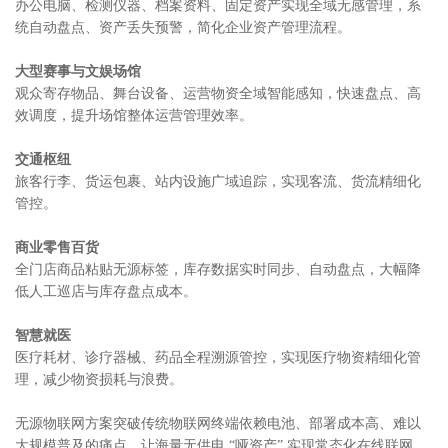
办公电脑、检测仪器、档案资料、固定资产实现全域无感管理，系
统自动盘点、资产丢失预警，简化企业资产管理流程。
大型赛事与文娱场馆
观众寄存物品、舞台设备、运营物资全域智能感知，快速盘点、高
效调度，提升场馆整体运营管理效率。
交通枢纽
旅客行李、货运包裹、站内设施广域追踪，实现客流、货流精细化
管控。
商业零售百货
全门店商品粘贴无源标签，库存数据实时同步、自动盘点，大幅降
低人工巡店与库存盘点成本。
智慧就医
医疗耗材、诊疗器械、药品全程溯源管控，实现医疗物资精细化管
理，减少物资损耗与浪费。
无源物联网方案突破传统物联网终端依赖电池、部署成本高、难以
大规模普及的痛点，让海量无供电 “哑资产” 实现常态化在线联网，