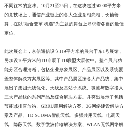
不同往常的意味。
10
月
21
至
25
日，在这块超过
50000
平方米
的竞技场上，通信产业链上的各大企业竞相亮相，长袖善
舞，在以“融合变革 机遇”为主题的舞台上寻求着各自的最佳
定位。
此次展会上，京信通信设立
119
平方米的展台于东
1
号展馆，
另加设
10
平方米的
TD
专展于
TD
联盟大展位中。整个展台
功
能分区合理清晰，包括企业形象展区、产品展区以及系统覆
盖整体解决方案展区等。其中产品展区按各大产品线，集中
展出了集团无线优化、天线及基站子系统、微波与数字接入
三大产品线的系列产品及综合解决方案。并突出展示了包括
节能减排直放站、
GRRU
应用解决方案、
3G
网络建设解决方
案及产品、
TD-SCDMA
智能天线、多频共用天线、电调天
线、隐蔽天线、数字微波传输解决方案、
WLAN
无线网络解